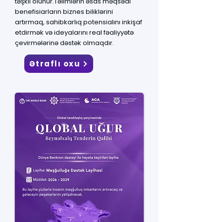
təşkil olunur.Təlimlərin əsas məqsədi
benefisiarların biznes biliklərini
artırmaq, sahibkarlıq potensialını inkişaf
etdirmək və ideyalarını real fəaliyyətə
çevirmələrinə dəstək olmaqdır.
Ətraflı oxu