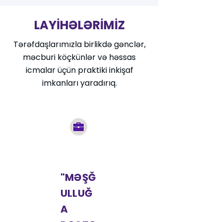
LAYİHƏLƏRİMİZ
Tərəfdaşlarımızla birlikdə gənclər,
məcburi köçkünlər və həssas
icmalar üçün praktiki inkişaf
imkanları yaradırıq.
"MƏŞĞ
ULLUĞ
A