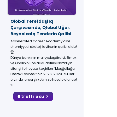
Qlobal Tərəfdaşlıq
Çərçivəsində, Qlobal Uğur.
Beynəlxalq Tenderin Qalibi
Accelerated Career Academy ölkə
əhəmiyyətli strateji layihənin qalibi oldu!
🏆
Dünya bankının maliyyələşdirdiyi, Əmək
və Əhalinin Sosial Müdafiəsi Nazirliyin
sifarişi ilə həyata keçirilən “Məşğulluğa
Dəstək Layihəsi” nin 2026-2029-cu illər
ərzində icrası şirkətimizə həvalə olunub!
✨
Ətraflı oxu