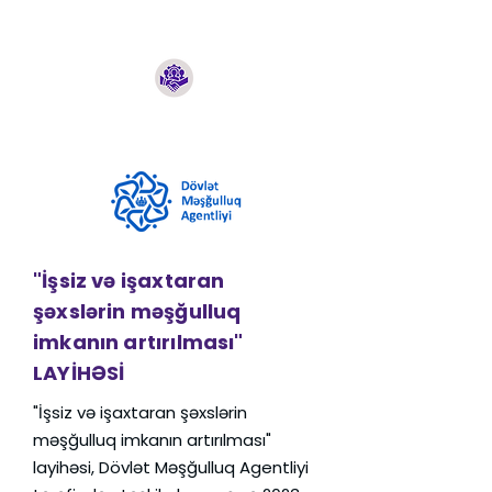
"İşsiz və işaxtaran
şəxslərin məşğulluq
imkanın artırılması"
LAYİHƏSİ
"İşsiz və işaxtaran şəxslərin
məşğulluq imkanın artırılması"
layihəsi, Dövlət Məşğulluq Agentliyi