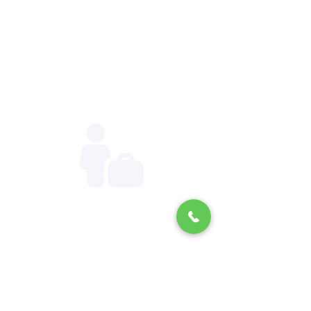
95
0+