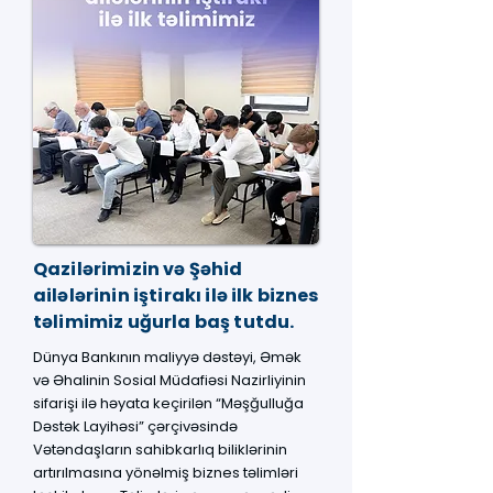
Qazilərimizin və Şəhid
ailələrinin iştirakı ilə ilk biznes
təlimimiz uğurla baş tutdu.
Dünya Bankının maliyyə dəstəyi, Əmək
və Əhalinin Sosial Müdafiəsi Nazirliyinin
sifarişi ilə həyata keçirilən “Məşğulluğa
Dəstək Layihəsi” çərçivəsində
Vətəndaşların sahibkarlıq biliklərinin
artırılmasına yönəlmiş biznes təlimləri