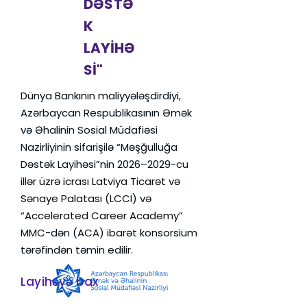
DƏSTƏ
K
LAYİHƏ
Sİ"
Dünya Bankının maliyyələşdirdiyi,
Azərbaycan Respublikasının Əmək
və Əhalinin Sosial Müdafiəsi
Nazirliyinin sifarişilə “Məşğulluğa
Dəstək Layihəsi”nin 2026–2029-cu
illər üzrə icrası Latviya Ticarət və
Sənaye Palatası (LCCI) və
“Accelerated Career Academy”
MMC-dən (ACA) ibarət konsorsium
tərəfindən təmin edilir.
Layihəyə bax