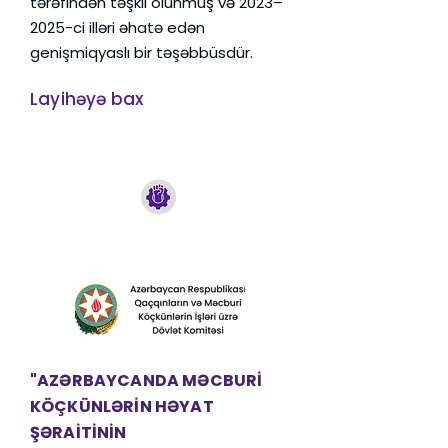
tərəfindən təşkil olunmuş və 2023–
2025-ci illəri əhatə edən
genişmiqyaslı bir təşəbbüsdür.
Layihəyə bax
"AZƏRBAYCANDA MƏCBURİ
KÖÇKÜNLƏRİN HƏYAT
ŞƏRAİTİNİN