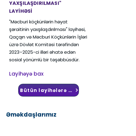
YAXŞILAŞDIRILMASI"
LAYİHƏSİ
"Məcburi köçkünlərin həyat
şəraitinin yaxşılaşdırılması" layihəsi,
Qaçqın və Məcburi Köçkünlərin İşləri
üzrə Dövlət Komitəsi tərəfindən
2023–2025-ci illəri əhatə edən
sosial yönümlü bir təşəbbüsdür.
Layihəyə bax
Bütün layihələrə bax
Əməkdaşlarımız