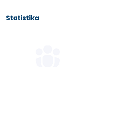
Statistika
1800+
nəfər tələbə kursda
iştirak edib