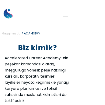
Haqqımızda
/
ACA-DEMY
Biz kimik?
Accelerated Career Academy-nin
peşəkar komandası olaraq,
məşğulluğa yönəlik peşə hazırlığı
kursları, korporativ təlimlər,
layihələr həyata keçirməklə yanaşı,
karyera planlaması və təhsil
sahəsində məsləhət xidmətləri də
təklif edirik.